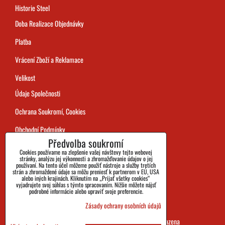
Historie Steel
Doba Realizace Objednávky
Platba
Vrácení Zboží a Reklamace
Velikost
Údaje Společnosti
Ochrana Soukromí, Cookies
Obchodní Podmínky
Předvolba soukromí
Sledování Zásilek
Cookies používame na zlepšenie vašej návštevy tejto webovej
stránky, analýzu jej výkonnosti a zhromažďovanie údajov o jej
používaní. Na tento účel môžeme použiť nástroje a služby tretích
strán a zhromaždené údaje sa môžu preniesť k partnerom v EÚ, USA
alebo iných krajinách. Kliknutím na „Prijať všetky cookies“
vyjadrujete svoj súhlas s týmto spracovaním. Nižšie môžete nájsť
podrobné informácie alebo upraviť svoje preferencie.
Zásady ochrany osobních údajů
SHOES&BOOTS s.r.o. 2026 všechna práva vyhrazena