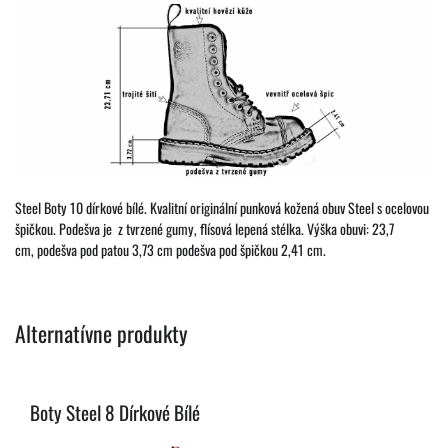
Steel Boty 10 dírkové bílé. Kvalitní originální punková kožená obuv Steel s ocelovou
špičkou. Podešva je z tvrzené gumy, flísová lepená stélka. Výška obuvi: 23,7
cm, podešva pod patou 3,73 cm podešva pod špičkou 2,41 cm.
Alternatívne produkty
Boty Steel 8 Dírkové Bílé