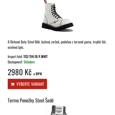
8 Dírkové Boty Steel Bílé, kožený zvršek, podešva z tvrzené gumy, trojité šití,
ocelová špic.
Import kód:
113/114/O/F.WHT
Dostupnosť:
Skladom
2980 Kč
s DPH
VYBERTE VARIANT
Termo Ponožky Steel Šedé