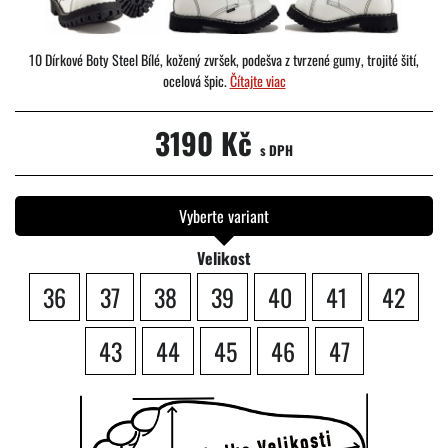
10 Dírkové Boty Steel Bílé, kožený zvršek, podešva z tvrzené gumy, trojité šití,
ocelová špic.
Čítajte viac
3190 Kč
s DPH
Vyberte variant
Velikost
36
37
38
39
40
41
42
43
44
45
46
47