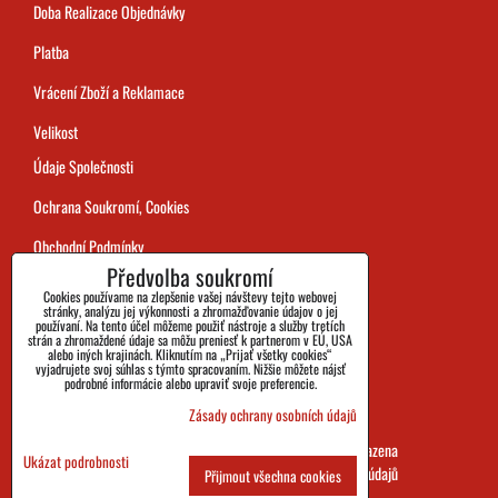
Doba Realizace Objednávky
Platba
Vrácení Zboží a Reklamace
Velikost
Údaje Společnosti
Ochrana Soukromí, Cookies
Obchodní Podmínky
Předvolba soukromí
Sledování Zásilek
Cookies používame na zlepšenie vašej návštevy tejto webovej
stránky, analýzu jej výkonnosti a zhromažďovanie údajov o jej
používaní. Na tento účel môžeme použiť nástroje a služby tretích
strán a zhromaždené údaje sa môžu preniesť k partnerom v EÚ, USA
alebo iných krajinách. Kliknutím na „Prijať všetky cookies“
vyjadrujete svoj súhlas s týmto spracovaním. Nižšie môžete nájsť
podrobné informácie alebo upraviť svoje preferencie.
Zásady ochrany osobních údajů
SHOES&BOOTS s.r.o. 2026 všechna práva vyhrazena
Ukázat podrobnosti
Předvolby soukromí
Zásady ochrany osobních údajů
Přijmout všechna cookies
Vytvorené pomocou:
ByznysWeb.cz