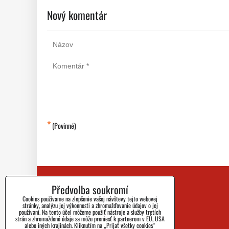
Nový komentár
*
(Povinné)
Předvolba soukromí
Kontakt
Cookies používame na zlepšenie vašej návštevy tejto webovej
Blog
stránky, analýzu jej výkonnosti a zhromažďovanie údajov o jej
používaní. Na tento účel môžeme použiť nástroje a služby tretích
strán a zhromaždené údaje sa môžu preniesť k partnerom v EÚ, USA
Nejčastejší Dotazy
alebo iných krajinách. Kliknutím na „Prijať všetky cookies“