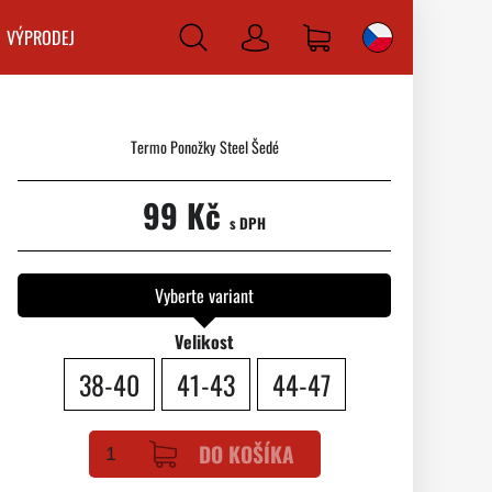
VÝPRODEJ
Prihlásiť
sa
Termo Ponožky Steel Šedé
99 Kč
s DPH
Vyberte variant
Velikost
38-40
41-43
44-47
DO KOŠÍKA