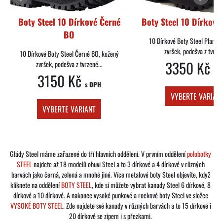
Boty Steel 10 Dírkové Černé
Boty Steel 10 Dírkov
BO
10 Dírkové Boty Steel Plame
zvršek, podešva z tvrze
10 Dírkové Boty Steel Černé BO, kožený
3350 Kč
zvršek, podešva z tvrzené...
s 
3150 Kč
s DPH
VYBERTE VARIAN
VYBERTE VARIANT
Glády Steel máme zařazené do tří hlavních oddělení. V prvním oddělení
polobotky
STEEL
najdete až 18 modelů obuvi Steel a to 3 dírkové a 4 dírkové v různých
barvách jako černá, zelená a mnohé jiné. Více metalové boty Steel objevíte, když
kliknete na oddělení
BOTY STEEL
, kde si můžete vybrat kanady Steel 6 dírkové, 8
dírkové a 10 dírkové. A nakonec vysoké punkové a rockové boty Steel ve složce
VYSOKÉ BOTY STEEL
. Zde najdete své kanady v různých barvách a to 15 dírkové i
20 dírkové se zipem i s přezkami.