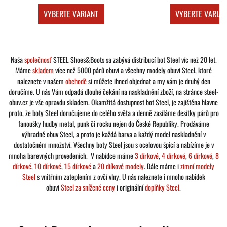
VYBERTE VARIANT
VYBERTE VARIAN
Naša
společnosť
STEEL Shoes&Boots sa zabývá distribucí bot Steel víc než 20 let.
Máme
skladem
více než 5000 párů obuvi a všechny modely obuvi Steel, ktoré
naleznete v našem
obchodě
si můžete ihned objednat a my vám je druhý den
doručíme. U nás Vám odpadá dlouhé čekání na naskladnění zboží, na stránce steel-
obuv.cz je vše opravdu skladem. Okamžitá dostupnost bot Steel, je zajištěna hlavne
proto, že boty Steel doručujeme do celého světa a denně zasíláme desítky párů pro
fanoušky hudby metal, punk či rocku nejen do České Republiky. Prodáváme
výhradně obuv Steel, a proto je každá barva a každý model naskladnění v
dostatočném množství. Všechny boty Steel jsou s ocelovou špicí a nabízíme je v
mnoha barevných provedeních. V nabídce máme
3 dírkové
,
4 dírkové
,
6 dírkové
,
8
dírkové
,
10 dírkové
,
15 dírkové
a
20 diíkové modely
. Dále máme i
zimní modely
Steel
s vnitřním zateplením z ovčí vlny. U nás naleznete i mnoho nabidek
obuvi
Steel za snížené ceny
i originální
doplňky Steel
.