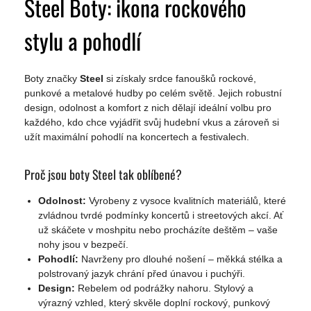
Steel Boty: ikona rockového
stylu a pohodlí
Boty značky
Steel
si získaly srdce fanoušků rockové,
punkové a metalové hudby po celém světě. Jejich robustní
design, odolnost a komfort z nich dělají ideální volbu pro
každého, kdo chce vyjádřit svůj hudební vkus a zároveň si
užít maximální pohodlí na koncertech a festivalech.
Proč jsou boty Steel tak oblíbené?
Odolnost:
Vyrobeny z vysoce kvalitních materiálů, které
zvládnou tvrdé podmínky koncertů i streetových akcí. Ať
už skáčete v moshpitu nebo procházíte deštěm – vaše
nohy jsou v bezpečí.
Pohodlí:
Navrženy pro dlouhé nošení – měkká stélka a
polstrovaný jazyk chrání před únavou i puchýři.
Design:
Rebelem od podrážky nahoru. Stylový a
výrazný vzhled, který skvěle doplní rockový, punkový