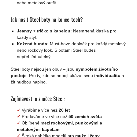
nebo metalový outfit.
Jak nosit Steel boty na koncertech?
Jeansy + tričko s kapelou:
Nesmrtená klasika pro
každý styl.
Kožená bunda:
Must-have doplněk pro každý metalový
nebo rockový look. S botami Steel budeš
nepřehlédnutelný.
Steel boty nejsou jen obuv – jsou
symbolem životního
postoje
. Pro ty, kdo se nebojí ukázat svou
individualitu
a
žít hudbou naplno.
Zajímavosti o značce Steel:
✓
Vyrábíme více než
20 let
✓
Prodáváme ve více než
50 zemích světa
✓
Oblíbené mezi
rockovými, punkovými a
metalovými kapelami
✓
Široká nabídka modelů pro
muže i ženy