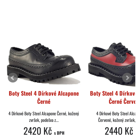
Boty Steel 4 Dírkové Alcapone
Boty Steel 4 Dírkové
Černé
Černé Červen
4 Dírkové Boty Steel Alcapone Černé, kožený
4 Dírkové Boty Steel Alcap
zvršek, podešva z...
Červené, kožený zvršek, po
2420 Kč
2440 Kč
s DPH
s 