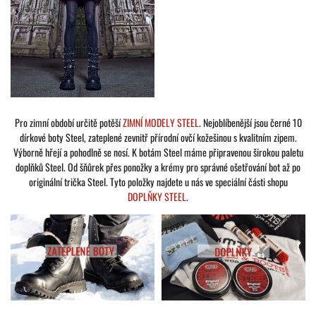
Pro zimní období určitě potěší
ZIMNÍ MODELY STEEL
. Nejoblíbenější jsou černé 10
dírkové boty Steel, zateplené zevnitř přírodní ovčí kožešinou s kvalitním zipem.
Výborně hřejí a pohodlně se nosí. K botám Steel máme připravenou širokou paletu
doplňků Steel. Od šňůrek přes ponožky a krémy pro správné ošetřování bot až po
originální trička Steel. Tyto položky najdete u nás ve speciální části shopu
DOPLŇKY STEEL
.