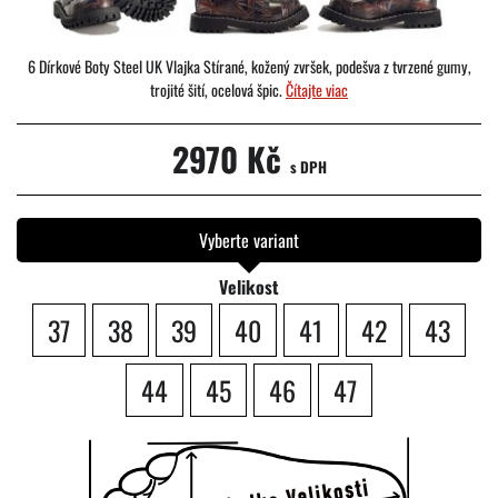
6 Dírkové Boty Steel UK Vlajka Stírané, kožený zvršek, podešva z tvrzené gumy,
trojité šití, ocelová špic.
Čítajte viac
2970 Kč
s DPH
Vyberte variant
Velikost
37
38
39
40
41
42
43
44
45
46
47