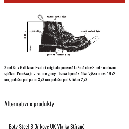
Steel Boty 6 dírkové. Kvalitní originální punková kožená obuv Steel s ocelovou
špičkou. Podešva je z tvrzené gumy, flísová lepená stélka. Výška obuvi: 16,72
cm, podešva pod patou 3,73 cm podešva pod špičkou 2,73.
Alternatívne produkty
Boty Steel 8 Dírkové UK Vlajka Stírané