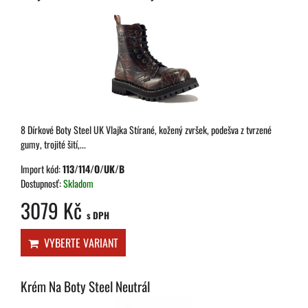
8 Dírkové Boty Steel UK Vlajka Stírané, kožený zvršek, podešva z tvrzené
gumy, trojité šití,...
Import kód:
113/114/O/UK/B
Dostupnosť:
Skladom
3079 Kč
s DPH
VYBERTE VARIANT
Krém Na Boty Steel Neutrál