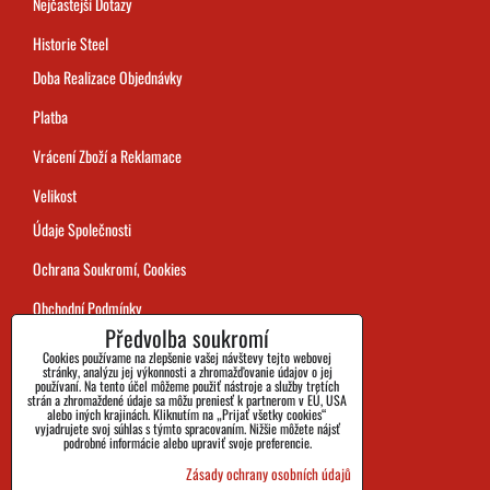
Nejčastejší Dotazy
Historie Steel
Doba Realizace Objednávky
Platba
Vrácení Zboží a Reklamace
Velikost
Údaje Společnosti
Ochrana Soukromí, Cookies
Obchodní Podmínky
Předvolba soukromí
Sledování Zásilek
Cookies používame na zlepšenie vašej návštevy tejto webovej
stránky, analýzu jej výkonnosti a zhromažďovanie údajov o jej
používaní. Na tento účel môžeme použiť nástroje a služby tretích
strán a zhromaždené údaje sa môžu preniesť k partnerom v EÚ, USA
alebo iných krajinách. Kliknutím na „Prijať všetky cookies“
vyjadrujete svoj súhlas s týmto spracovaním. Nižšie môžete nájsť
podrobné informácie alebo upraviť svoje preferencie.
Zásady ochrany osobních údajů