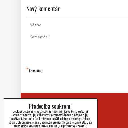
Nový komentár
*
(Povinné)
Předvolba soukromí
Kontakt
Cookies používame na zlepšenie vašej návštevy tejto webovej
Blog
stránky, analýzu jej výkonnosti a zhromažďovanie údajov o jej
používaní. Na tento účel môžeme použiť nástroje a služby tretích
strán a zhromaždené údaje sa môžu preniesť k partnerom v EÚ, USA
Nejčastejší Dotazy
alebo iných krajinách. Kliknutím na „Prijať všetky cookies“