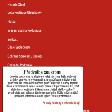
Historie Steel
Doba Realizace Objednávky
Platba
Vrácení Zboží a Reklamace
Velikost
Údaje Společnosti
Ochrana Soukromí, Cookies
Obchodní Podmínky
Předvolba soukromí
Sledování Zásilek
Cookies používame na zlepšenie vašej návštevy tejto webovej
stránky, analýzu jej výkonnosti a zhromažďovanie údajov o jej
používaní. Na tento účel môžeme použiť nástroje a služby tretích
strán a zhromaždené údaje sa môžu preniesť k partnerom v EÚ, USA
alebo iných krajinách. Kliknutím na „Prijať všetky cookies“
vyjadrujete svoj súhlas s týmto spracovaním. Nižšie môžete nájsť
podrobné informácie alebo upraviť svoje preferencie.
Zásady ochrany osobních údajů
SHOES&BOOTS s.r.o. 2026 všechna práva vyhrazena