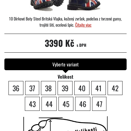
10 Dírkové Boty Steel Britská Vlajka, kožený zvršek, podešva z tvrzené gumy,
trojité šití, ocelová špic.
Čítajte viac
3390 Kč
s DPH
Vyberte variant
Velikost
36
37
38
39
40
41
42
43
44
45
46
47