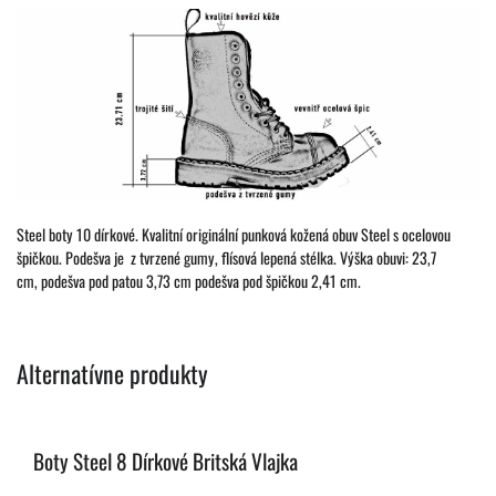
Steel boty 10 dírkové. Kvalitní originální punková kožená obuv Steel s ocelovou
špičkou. Podešva je z tvrzené gumy, flísová lepená stélka. Výška obuvi: 23,7
cm, podešva pod patou 3,73 cm podešva pod špičkou 2,41 cm.
Alternatívne produkty
Boty Steel 8 Dírkové Britská Vlajka