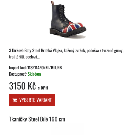
3 Dírkové Boty Steel Britská Vlajka, kožený zvršek, podešva z tvrzené gumy,
trojité šití, ocelová...
Import kód:
113/114/O/FL/BLU/B
Dostupnosť:
Skladom
3150 Kč
s DPH
VYBERTE VARIANT
Tkaničky Steel Bílé 160 cm