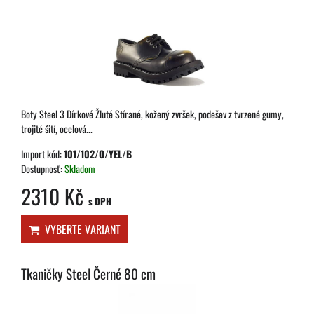
Boty Steel 3 Dírkové Žluté Stírané, kožený zvršek, podešev z tvrzené gumy,
trojité šití, ocelová...
Import kód:
101/102/O/YEL/B
Dostupnosť:
Skladom
2310 Kč
s DPH
VYBERTE VARIANT
Tkaničky Steel Černé 80 cm