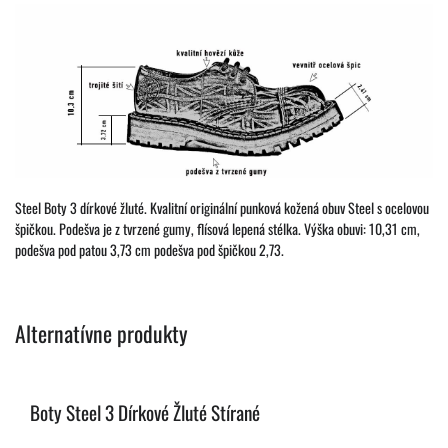
Steel Boty 3 dírkové žluté. Kvalitní originální punková kožená obuv Steel s ocelovou
špičkou. Podešva je z tvrzené gumy, flísová lepená stélka. Výška obuvi: 10,31 cm,
podešva pod patou 3,73 cm podešva pod špičkou 2,73.
Alternatívne produkty
Boty Steel 3 Dírkové Žluté Stírané