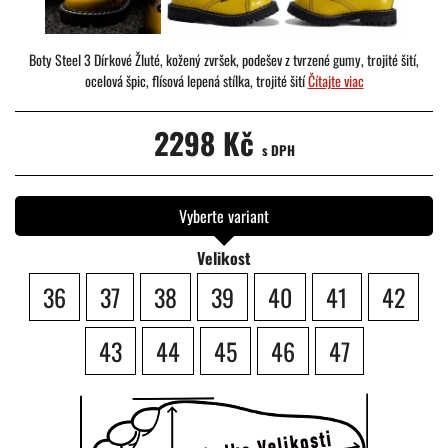
Boty Steel 3 Dírkové Žluté, kožený zvršek, podešev z tvrzené gumy, trojité šití,
ocelová špic, flísová lepená stílka, trojité šití
Čítajte viac
2298 Kč
s DPH
Vyberte variant
Velikost
36
37
38
39
40
41
42
43
44
45
46
47