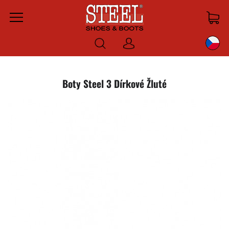
Menu
Prihlásiť
sa
Boty Steel 3 Dírkové Žluté