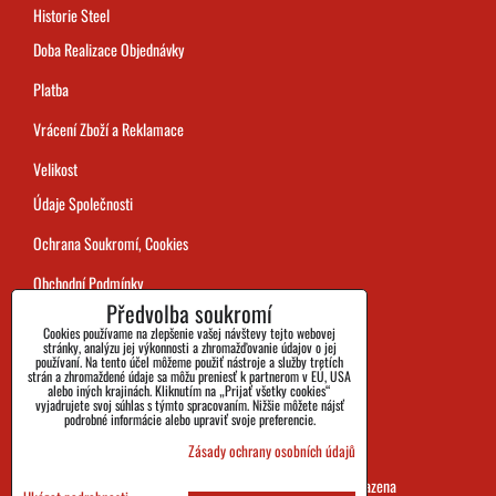
Historie Steel
Doba Realizace Objednávky
Platba
Vrácení Zboží a Reklamace
Velikost
Údaje Společnosti
Ochrana Soukromí, Cookies
Obchodní Podmínky
Předvolba soukromí
Sledování Zásilek
Cookies používame na zlepšenie vašej návštevy tejto webovej
stránky, analýzu jej výkonnosti a zhromažďovanie údajov o jej
používaní. Na tento účel môžeme použiť nástroje a služby tretích
strán a zhromaždené údaje sa môžu preniesť k partnerom v EÚ, USA
alebo iných krajinách. Kliknutím na „Prijať všetky cookies“
vyjadrujete svoj súhlas s týmto spracovaním. Nižšie môžete nájsť
podrobné informácie alebo upraviť svoje preferencie.
Zásady ochrany osobních údajů
SHOES&BOOTS s.r.o. 2026 všechna práva vyhrazena