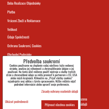
Doba Realizace Objednávky
Platba
Vrácení Zboží a Reklamace
Velikost
Údaje Společnosti
Ochrana Soukromí, Cookies
Obchodní Podmínky
Předvolba soukromí
Sledování Zásilek
Cookies používame na zlepšenie vašej návštevy tejto webovej
stránky, analýzu jej výkonnosti a zhromažďovanie údajov o jej
používaní. Na tento účel môžeme použiť nástroje a služby tretích
strán a zhromaždené údaje sa môžu preniesť k partnerom v EÚ, USA
alebo iných krajinách. Kliknutím na „Prijať všetky cookies“
vyjadrujete svoj súhlas s týmto spracovaním. Nižšie môžete nájsť
podrobné informácie alebo upraviť svoje preferencie.
Zásady ochrany osobních údajů
SHOES&BOOTS s.r.o. 2026 všechna práva vyhrazena
Ukázat podrobnosti
Předvolby soukromí
Zásady ochrany osobních údajů
Přijmout všechna cookies