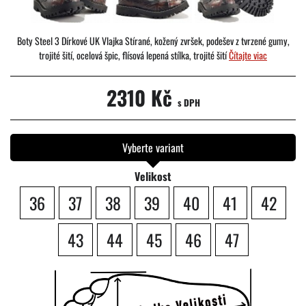
Boty Steel 3 Dírkové UK Vlajka Stírané, kožený zvršek, podešev z tvrzené gumy,
trojité šití, ocelová špic, flísová lepená stílka, trojité šití
Čítajte viac
2310 Kč
s DPH
Vyberte variant
Velikost
36
37
38
39
40
41
42
43
44
45
46
47