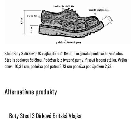
Steel Boty 3 dírkové UK vlajka stírané. Kvalitní originální punková kožená obuv
Steel s ocelovou špičkou. Podešva je z tvrzené gumy, flísová lepená stélka. Výška
obuvi: 10,31 cm, podešva pod patou 3,73 cm podešva pod špičkou 2,73.
Alternatívne produkty
Boty Steel 3 Dírkové Britská Vlajka