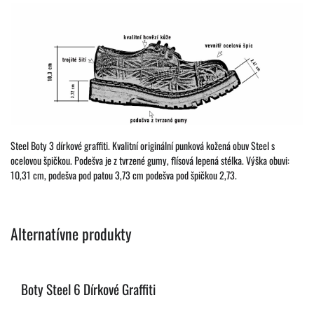
Steel Boty 3 dírkové graffiti. Kvalitní originální punková kožená obuv Steel s
ocelovou špičkou. Podešva je z tvrzené gumy, flísová lepená stélka. Výška obuvi:
10,31 cm, podešva pod patou 3,73 cm podešva pod špičkou 2,73.
Alternatívne produkty
Boty Steel 6 Dírkové Graffiti