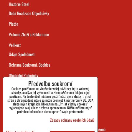
Historie Steel
Doba Realizace Objednávky
Platba
Vrácení Zboží a Reklamace
Velikost
Údaje Společnosti
Ochrana Soukromí, Cookies
Obchodní Podmínky
Předvolba soukromí
Sledování Zásilek
Cookies používame na zlepšenie vašej návštevy tejto webovej
stránky, analýzu jej výkonnosti a zhromažďovanie údajov o jej
používaní. Na tento účel môžeme použiť nástroje a služby tretích
strán a zhromaždené údaje sa môžu preniesť k partnerom v EÚ, USA
alebo iných krajinách. Kliknutím na „Prijať všetky cookies“
vyjadrujete svoj súhlas s týmto spracovaním. Nižšie môžete nájsť
podrobné informácie alebo upraviť svoje preferencie.
Zásady ochrany osobních údajů
SHOES&BOOTS s.r.o. 2026 všechna práva vyhrazena