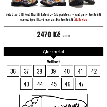
Boty Steel 3 Dírkové Graffiti, kožený zvršek, podešev z tvrzené gumy, trojité šití,
ocelová špic, flísová lepená stílka, trojité šití
Čítajte viac
2470 Kč
s DPH
Vyberte variant
Velikost
36
37
38
39
40
41
42
43
44
45
46
47