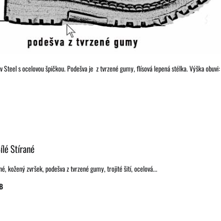
buv Steel s ocelovou špičkou. Podešva je z tvrzené gumy, flísová lepená stélka. Výška obu
ílé Stírané
é, kožený zvršek, podešva z tvrzené gumy, trojité šití, ocelová...
B