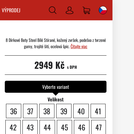
VÝPRODEJ
Prihlásiť
sa
8 Dírkové Boty Steel Bílé Stírané, kožený zvršek, podešva z tvrzené
gumy, trojité šití, ocelová špic.
Čítajte viac
2949 Kč
s DPH
Vyberte variant
Velikost
36
37
38
39
40
41
42
43
44
45
46
47