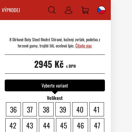
VÝPRODEJ
Prihlásiť
sa
8 Dírkové Boty Steel Modré Stírané, kožený zvršek, podešva z
tvrzené gumy, trojité šití, ocelová špic.
Čítajte viac
2945 Kč
s DPH
Vyberte variant
Velikost
36
37
38
39
40
41
42
43
44
45
46
47