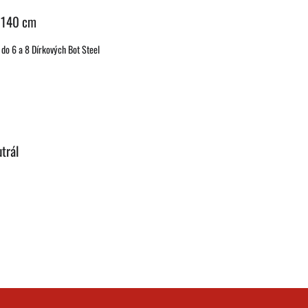
é 140 cm
do 6 a 8 Dírkových Bot Steel
trál