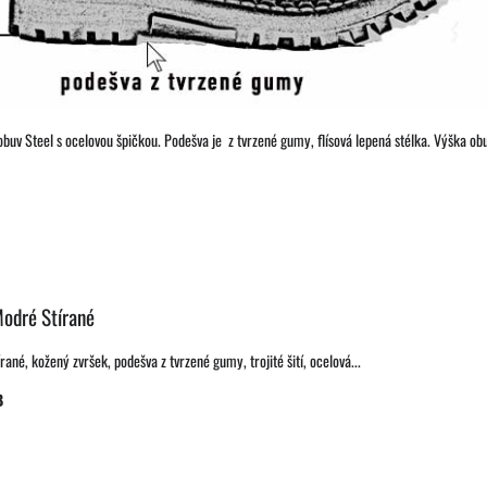
 obuv Steel s ocelovou špičkou. Podešva je z tvrzené gumy, flísová lepená stélka. Výška o
Modré Stírané
ané, kožený zvršek, podešva z tvrzené gumy, trojité šití, ocelová...
B