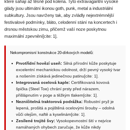
které sahají až těsně pod kolena. Tyto extravagantní vysoké
glády jsou ultimátní ikonou goth, punk, metal a industriální
subkultury. Jsou navrženy tak, aby zvládly nejextrémnější
festivalové podmínky, bláto, celodenní stání na koncertech i
drsnou městskou zimu, přičemž vaší noze poskytnou
maximální zpevnění[cite: 1].
Nekompromisní konstrukce 20-dírkových modelů:
Prvotřídní hovězí useň:
Silná přírodní kůže poskytuje
excelentní mechanickou odolnost, drží pevný vysoký tvar
a nošením získává jedinečnou patinu[cite: 1].
Integrovaná ocelová kaple:
Certifikovaná kovová
špička (Steel Toe) chrání prsty před nárazem,
přišlápnutím v poge a těžkým tlakem[cite: 1].
Nezničitelná traktorová podrážka:
Robustní pryž je
lepená, prošitá a pojištěná ocelovými šrouby – odolná
vůči olejům, naftě a kyselinám[cite: 1].
Zesílené trojité švy:
Vysokopevnostní šití v nejvíce
namáhaných ohybech zaručuje, že kůže nikdy