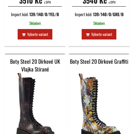
3510 Kč
3540 Kč
s DPH
s DPH
Import kód:
139/140/O/YEL/B
Import kód:
139/140/O/GRE/B
Skladom
Skladom
Vyberte variant
Vyberte variant
Boty Steel 20 Dírkové UK
Boty Steel 20 Dírkové Graffiti
Vlajka Stírané