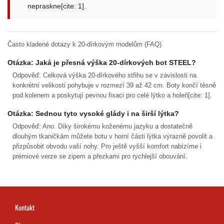
nepraskne[cite: 1].
Často kladené dotazy k 20-dírkovým modelům (FAQ)
Otázka: Jaká je přesná výška 20-dírkových bot STEEL?
Odpověď: Celková výška 20-dírkového střihu se v závislosti na
konkrétní velikosti pohybuje v rozmezí 39 až 42 cm. Boty končí těsně
pod kolenem a poskytují pevnou fixaci pro celé lýtko a holeň[cite: 1].
Otázka: Sednou tyto vysoké glády i na širší lýtka?
Odpověď: Ano. Díky širokému koženému jazyku a dostatečně
dlouhým tkaničkám můžete botu v horní části lýtka výrazně povolit a
přizpůsobit obvodu vaší nohy. Pro ještě vyšší komfort nabízíme i
prémiové verze se zipem a přezkami pro rychlejší obouvání.
Kontakt