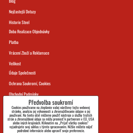
Blog
Nejčastejší Dotazy
Historie Steel
Doba Realizace Objednávky
Platba
Vrácení Zboží a Reklamace
Velikost
Údaje Společnosti
Ochrana Soukromí, Cookies
Obchodní Podmínky
Předvolba soukromí
Sledování Zásilek
Cookies používame na zlepšenie vašej návštevy tejto webovej
stránky, analýzu jej výkonnosti a zhromažďovanie údajov o jej
používaní. Na tento účel môžeme použiť nástroje a služby tretích
strán a zhromaždené údaje sa môžu preniesť k partnerom v EÚ, USA
alebo iných krajinách. Kliknutím na „Prijať všetky cookies“
vyjadrujete svoj súhlas s týmto spracovaním. Nižšie môžete nájsť
podrobné informácie alebo upraviť svoje preferencie.