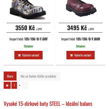
3550 Kč
3495 Kč
s DPH
s DPH
Import kód:
135/136/O/F.GRF
Import kód:
135/136/O/F.BUR
Skladom
Skladom
Vyberte variant
Vyberte variant
Hore
Nie sú žiadne ďalšie produkty.
1
2
Vysoké 15-dírkové boty STEEL – Ideální balans