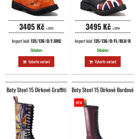
3405 Kč
3495 Kč
s DPH
s DPH
Import kód:
135/136/O/F.ORG
Import kód:
135/136/O/FL/BLU/B
Skladom
Skladom
Vyberte variant
Vyberte variant
Boty Steel 15 Dírkové Graffiti
Boty Steel 15 Dírkové Bordové
NEW