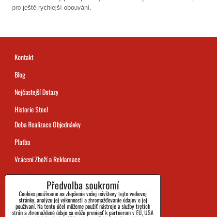
pro ještě rychlejší obouvání.
Kontakt
Blog
Nejčastejší Dotazy
Historie Steel
Doba Realizace Objednávky
Platba
Vrácení Zboží a Reklamace
Velikost
Předvolba soukromí
Údaje Společnosti
Cookies používame na zlepšenie vašej návštevy tejto webovej
stránky, analýzu jej výkonnosti a zhromažďovanie údajov o jej
používaní. Na tento účel môžeme použiť nástroje a služby tretích
Ochrana Soukromí, Cookies
strán a zhromaždené údaje sa môžu preniesť k partnerom v EÚ, USA