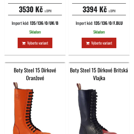
3530 Kč
3394 Kč
s DPH
s DPH
Import kód:
135/136/O/UK/B
Import kód:
135/136/O/F.BLU
Skladom
Skladom
Vyberte variant
Vyberte variant
Boty Steel 15 Dírkové
Boty Steel 15 Dírkové Britská
Oranžové
Vlajka