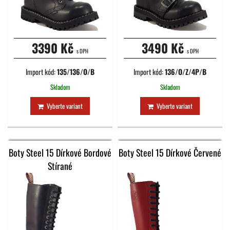
3390 Kč
3490 Kč
s DPH
s DPH
Import kód:
135/136/O/B
Import kód:
136/O/Z/4P/B
Skladom
Skladom
Vyberte variant
Vyberte variant
Boty Steel 15 Dírkové Bordové
Boty Steel 15 Dírkové Červené
Stírané