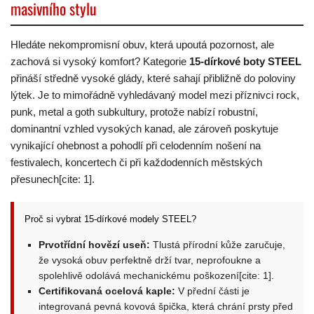
masivního stylu
Hledáte nekompromisní obuv, která upoutá pozornost, ale
zachová si vysoký komfort? Kategorie
15-dírkové boty STEEL
přináší středně vysoké glády, které sahají přibližně do poloviny
lýtek. Je to mimořádně vyhledávaný model mezi příznivci rock,
punk, metal a goth subkultury, protože nabízí robustní,
dominantní vzhled vysokých kanad, ale zároveň poskytuje
vynikající ohebnost a pohodlí při celodenním nošení na
festivalech, koncertech či při každodenních městských
přesunech[cite: 1].
Proč si vybrat 15-dírkové modely STEEL?
Prvotřídní hovězí useň:
Tlustá přírodní kůže zaručuje,
že vysoká obuv perfektně drží tvar, neprofoukne a
spolehlivě odolává mechanickému poškození[cite: 1].
Certifikovaná ocelová kaple:
V přední části je
integrovaná pevná kovová špička, která chrání prsty před