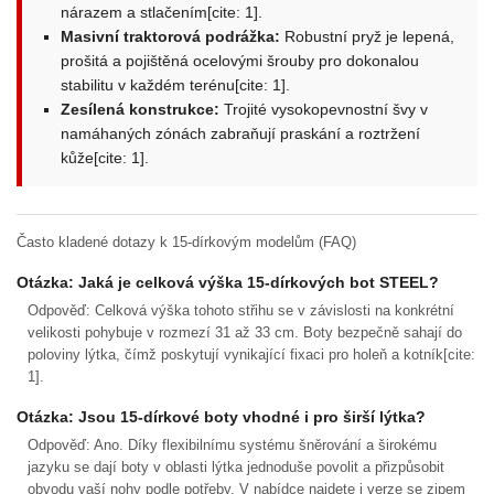
nárazem a stlačením[cite: 1].
Masivní traktorová podrážka:
Robustní pryž je lepená,
prošitá a pojištěná ocelovými šrouby pro dokonalou
stabilitu v každém terénu[cite: 1].
Zesílená konstrukce:
Trojité vysokopevnostní švy v
namáhaných zónách zabraňují praskání a roztržení
kůže[cite: 1].
Často kladené dotazy k 15-dírkovým modelům (FAQ)
Otázka: Jaká je celková výška 15-dírkových bot STEEL?
Odpověď: Celková výška tohoto střihu se v závislosti na konkrétní
velikosti pohybuje v rozmezí 31 až 33 cm. Boty bezpečně sahají do
poloviny lýtka, čímž poskytují vynikající fixaci pro holeň a kotník[cite:
1].
Otázka: Jsou 15-dírkové boty vhodné i pro širší lýtka?
Odpověď: Ano. Díky flexibilnímu systému šněrování a širokému
jazyku se dají boty v oblasti lýtka jednoduše povolit a přizpůsobit
obvodu vaší nohy podle potřeby. V nabídce najdete i verze se zipem